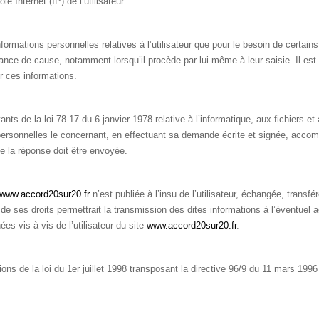
le Internet (IP) de l’utilisateur.
mations personnelles relatives à l’utilisateur que pour le besoin de certains
sance de cause, notamment lorsqu’il procède par lui-même à leur saisie. Il est a
ir ces informations.
s de la loi 78-17 du 6 janvier 1978 relative à l’informatique, aux fichiers et a
 personnelles le concernant, en effectuant sa demande écrite et signée, accomp
lle la réponse doit être envoyée.
www.accord20sur20.fr
n’est publiée à l’insu de l’utilisateur, échangée, tran
 ses droits permettrait la transmission des dites informations à l’éventuel a
es vis à vis de l’utilisateur du site
www.accord20sur20.fr
.
s de la loi du 1er juillet 1998 transposant la directive 96/9 du 11 mars 1996 