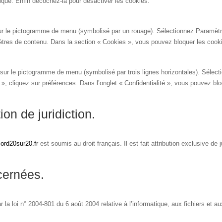
orique. Enfin décochez-la pour désactiver les cookies.
 sur le pictogramme de menu (symbolisé par un rouage). Sélectionnez Paramètr
mètres de contenu. Dans la section « Cookies », vous pouvez bloquer les cook
sur le pictogramme de menu (symbolisé par trois lignes horizontales). Sélect
», cliquez sur préférences. Dans l’onglet « Confidentialité », vous pouvez bl
tion de juridiction.
ord20sur20.fr
est soumis au droit français. Il est fait attribution exclusive de
cernées.
la loi n° 2004-801 du 6 août 2004 relative à l’informatique, aux fichiers et aux