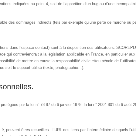
cations indiquées au point 4, soit de l’apparition d’un bug ou d’une incompatibil
e des dommages indirects (tels par exemple qu’une perte de marché ou perte
stions dans l’espace contact) sont à la disposition des utilisateurs. SCOREP
 qui contreviendrait à la législation applicable en France, en particulier aux
bilité de mettre en cause la responsabilité civile et/ou pénale de l’utilis
ue soit le support utilisé (texte, photographie…).
sonnelles.
tégées par la loi n° 78-87 du 6 janvier 1978, la loi n° 2004-801 du 6 août 200
fr
, peuvent êtres recueillies : l’URL des liens par l’intermédiaire desquels l’u