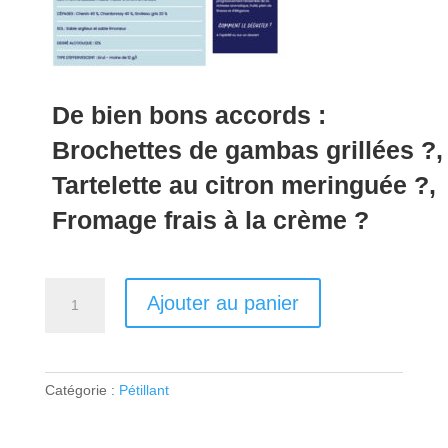
De bien bons accords :
Brochettes de gambas grillées ?,
Tartelette au citron meringuée ?,
Fromage frais à la crème ?
quantité
A
Ajouter au panier
de
l
Crémant
t
de
e
Loire
r
Catégorie :
Pétillant
-
n
Domaine
a
Terrebrune
t