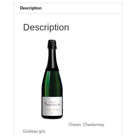
(6
i
Description
x
v
75cl)
e
Description
:
Chenin. Chardonnay.
Grolleau gris